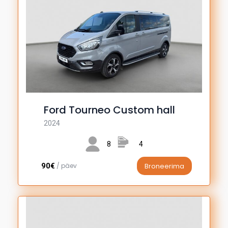
Ford Tourneo Custom hall
2024
8
4
90€
/ päev
Broneerima