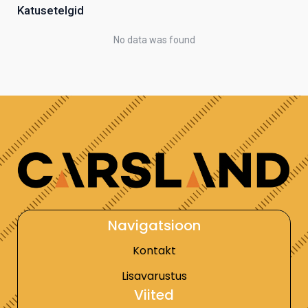
Katusetelgid
No data was found
Navigatsioon
Kontakt
Lisavarustus
Viited