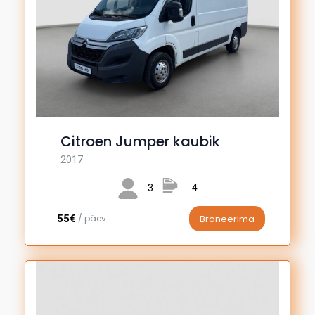
Citroen Jumper kaubik
2017
3
4
55€
/ päev
Broneerima