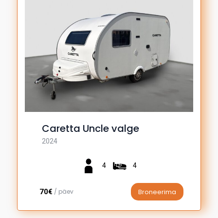
Caretta Uncle valge
2024
4
4
70€
/ päev
Broneerima