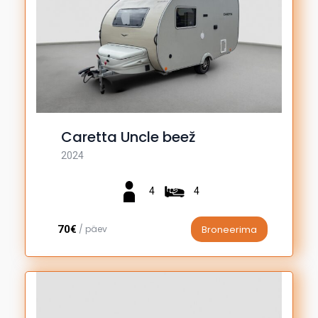
Caretta Uncle beež
2024
4
4
70€
/ päev
Broneerima