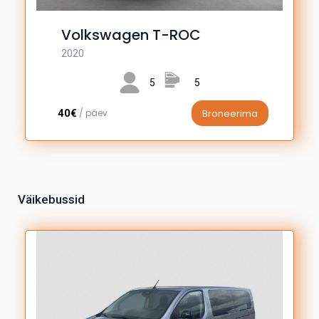
Volkswagen T-ROC
2020
5
5
40€
/ päev
Broneerima
Väikebussid