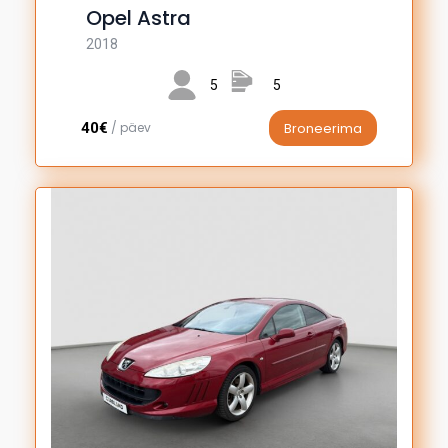
Opel Astra
2018
5
5
40€
/ päev
Broneerima