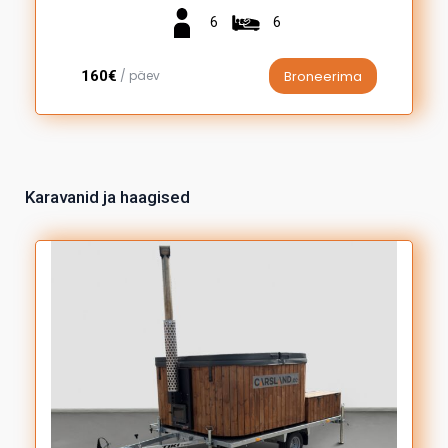
6
6
160€
/ päev
Broneerima
Karavanid ja haagised