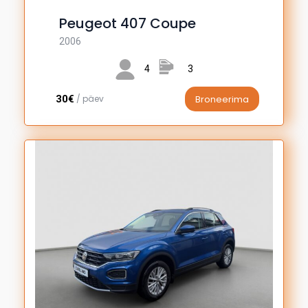
Peugeot 407 Coupe
2006
4
3
30€
/ päev
Broneerima