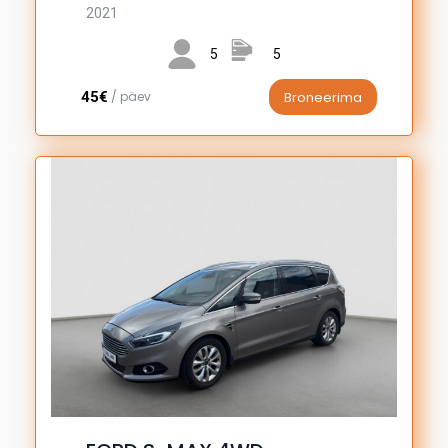
2021
5
5
45€
/ päev
Broneerima