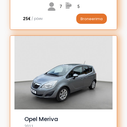
7
5
25€
/ päev
Broneerima
Opel Meriva
2011