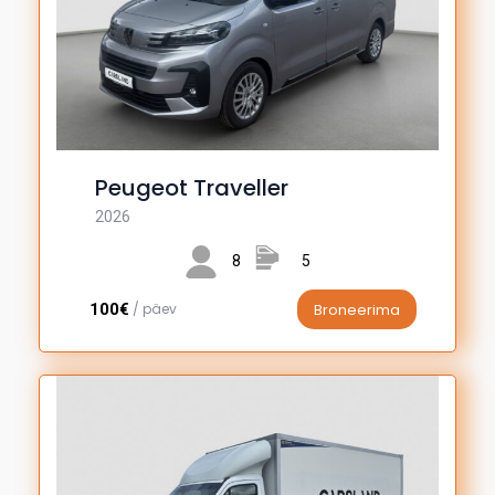
Peugeot Traveller
2026
8
5
100€
/ päev
Broneerima