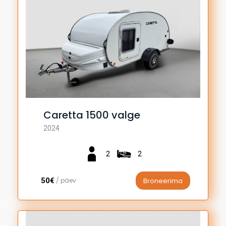
Caretta 1500 valge
2024
2
2
50€
/ päev
Broneerima