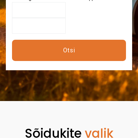
Otsi
Sõidukite
valik