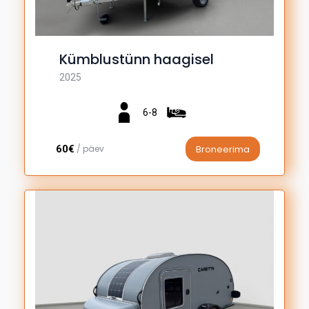
Kümblustünn haagisel
2025
6-8
60€
/ päev
Broneerima