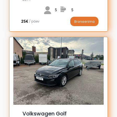
5
5
25€
/ päev
Broneerima
Volkswagen Golf