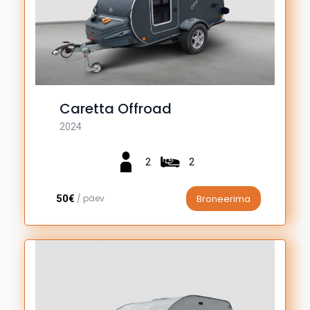
Caretta Offroad
2024
2
2
50€
/ päev
Broneerima