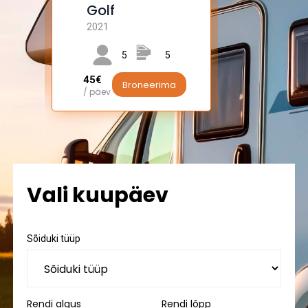
Jumper
4WD
kaubik
2016
2017
7
3
4
50€
a
Br
/ päev
55€
Broneerima
/ päev
Vali kuupäev
Sõiduki tüüp
Rendi algus
Rendi lõpp