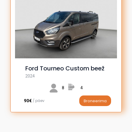
Ford Tourneo Custom beež
2024
8
4
90€
/ päev
Broneerima