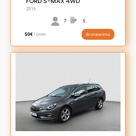
FORD S-MAX 4WD
2016
7
5
50€
/ päev
Broneerima